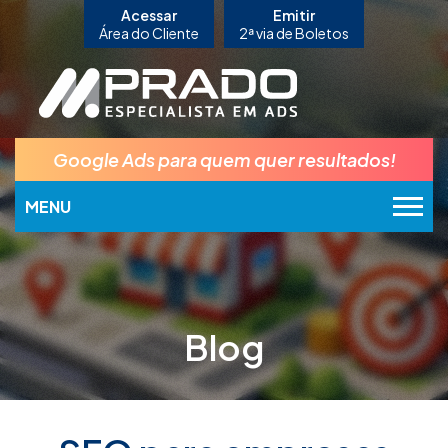
Acessar
Emitir
Área do Cliente
2ª via de Boletos
Google Ads para quem quer resultados!
MENU
Blog