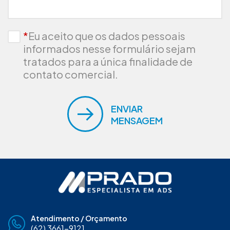
*
Eu aceito que os dados pessoais
informados nesse formulário sejam
tratados para a única finalidade de
contato comercial.
ENVIAR
MENSAGEM
Atendimento / Orçamento
(62) 3661-9121