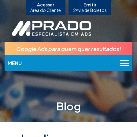
Acessar
Emitir
Área do Cliente
2ª via de Boletos
Google Ads para quem quer resultados!
MENU
Blog