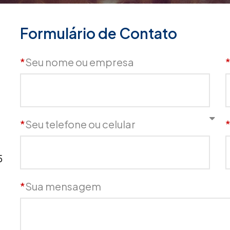
Formulário de Contato
*
Seu nome ou empresa
*
Seu telefone ou celular
5
*
Sua mensagem