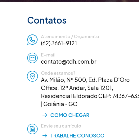
Contatos
Atendimento / Orçamento
(62) 3661-9121
E-mail
contato@tdh.com.br
Onde estamos?
Av. Milão, Nº 500, Ed. Plaza D'Oro
Office, 12º Andar, Sala 1201,
Residencial Eldorado CEP: 74367-63
| Goiânia - GO
COMO CHEGAR
Envie seu currículo
TRABALHE CONOSCO