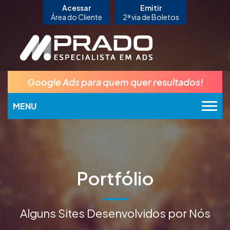
Acessar
Emitir
Área do Cliente
2ª via de Boletos
Google Ads para quem quer resultados!
MENU
Portfólio
Alguns Sites Desenvolvidos por Nós