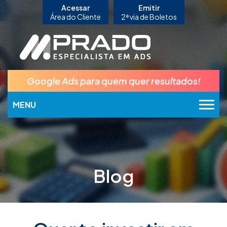
Acessar
Emitir
Área do Cliente
2ª via de Boletos
Google Ads para quem quer resultados!
MENU
Blog