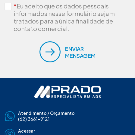
*
Eu aceito que os dados pessoais
informados nesse formulário sejam
tratados para a única finalidade de
contato comercial.
ENVIAR
MENSAGEM
Atendimento / Orçamento
(62) 3661-9121
Acessar