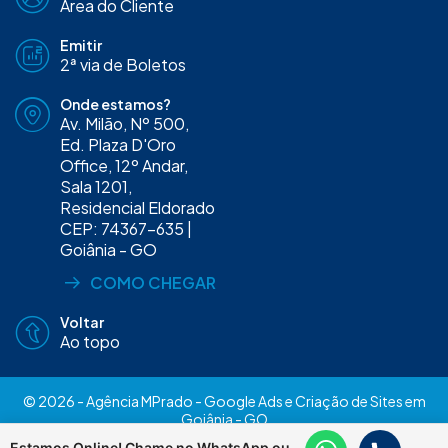
Área do Cliente
Emitir
2ª via de Boletos
Onde estamos?
Av. Milão, Nº 500,
Ed. Plaza D'Oro
Office, 12º Andar,
Sala 1201,
Residencial Eldorado
CEP: 74367-635 |
Goiânia - GO
COMO CHEGAR
Voltar
Ao topo
© 2026 - Agência MPrado - Google Ads e Criação de Sites em
Goiânia - GO
Trabalhe Conosco