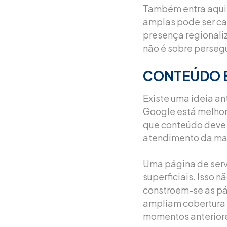
Também entra aqui 
amplas pode ser car
presença regionali
não é sobre persegu
CONTEÚDO 
Existe uma ideia an
Google está melhor 
que conteúdo deve 
atendimento da ma
Uma página de servi
superficiais. Isso 
constroem-se as pá
ampliam cobertura
momentos anteriore