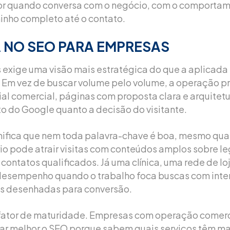
or quando conversa com o negócio, com o comportam
inho completo até o contato.
 NO SEO PARA EMPRESAS
exige uma visão mais estratégica do que a aplicada
 Em vez de buscar volume pelo volume, a operação pre
l comercial, páginas com proposta clara e arquitetur
o do Google quanto a decisão do visitante.
ignifica que nem toda palavra-chave é boa, mesmo qu
io pode atrair visitas com conteúdos amplos sobre le
contatos qualificados. Já uma clínica, uma rede de lo
 desempenho quando o trabalho foca buscas com inte
as desenhadas para conversão.
ator de maturidade. Empresas com operação comerc
r melhor o SEO porque sabem quais serviços têm ma