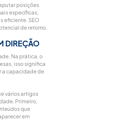
sputar posições
ais específicas,
s eficiente. SEO
otencial de retorno.
M DIREÇÃO
ade. Na prática, o
sas, isso significa
r a capacidade de
e vários artigos
idade. Primeiro,
onteúdos que
aparecer em