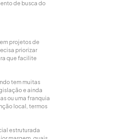
ento de busca do
 em projetos de
cisa priorizar
a que facilite
ando tem muitas
gislação e ainda
jas ou uma franquia
nção local, termos
ial estruturada
ior margem, quais