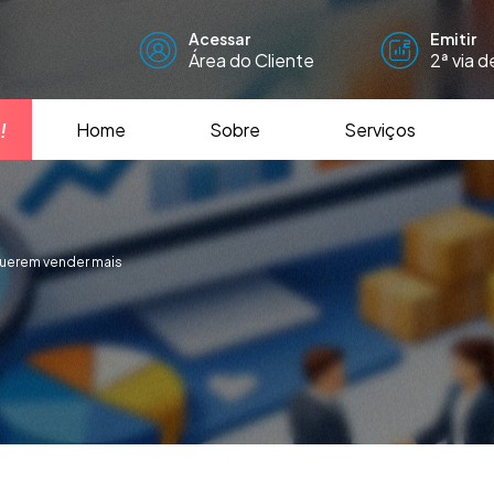
Acessar
Emitir
Área do Cliente
2ª via 
!
Home
Sobre
Serviços
uerem vender mais