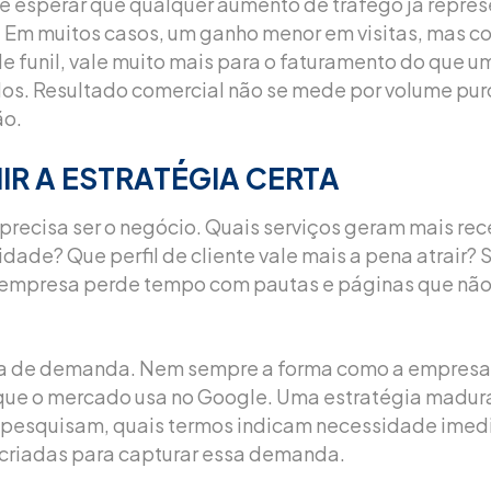
é esperar que qualquer aumento de tráfego já repre
 Em muitos casos, um ganho menor em visitas, mas 
e funil, vale muito mais para o faturamento do que u
s. Resultado comercial não se mede por volume pur
ão.
IR A ESTRATÉGIA CERTA
precisa ser o negócio. Quais serviços geram mais re
ridade? Que perfil de cliente vale mais a pena atrair?
 a empresa perde tempo com pautas e páginas que nã
ra de demanda. Nem sempre a forma como a empresa 
que o mercado usa no Google. Uma estratégia madura
pesquisam, quais termos indicam necessidade imedi
criadas para capturar essa demanda.