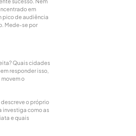
sente sucesso. Nem
concentrado em
m pico de audiência
o. Mede-se por
ceita? Quais cidades
 Sem responder isso,
o movem o
descreve o próprio
 investiga como as
ata e quais