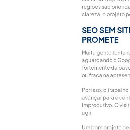
regiões são priori
clareza, o projeto 
SEO SEM SI
PROMETE
Muita gente tenta r
aguardando o Goog
fortemente da base 
ou fraca na apresen
Por isso, o trabalh
avançar para o con
improdutivo. O visi
agir.
Um bom projeto de 