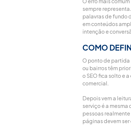
O erro mais comum 
sempre representa.
palavras de fundo d
em conteúdos amplo
intenção e convers
COMO DEFIN
O ponto de partida 
ou bairros têm prio
o SEO fica solto e
comercial.
Depois vem a leitu
serviço é a mesma 
pessoas realmente 
páginas devem ser 