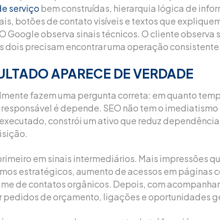
e serviço
bem construídas, hierarquia lógica de info
ais, botões de contato visíveis e textos que explique
O Google observa sinais técnicos. O cliente observa
Os dois precisam encontrar uma operação consistente
ULTADO APARECE DE VERDADE
mente fazem uma pergunta correta: em quanto tempo
 responsável é depende. SEO não tem o imediatismo 
xecutado, constrói um ativo que reduz dependência 
isição.
rimeiro em sinais intermediários. Mais impressões qu
rmos estratégicos, aumento de acessos em páginas c
lume de contatos orgânicos. Depois, com acompanh
dir pedidos de orçamento, ligações e oportunidades g