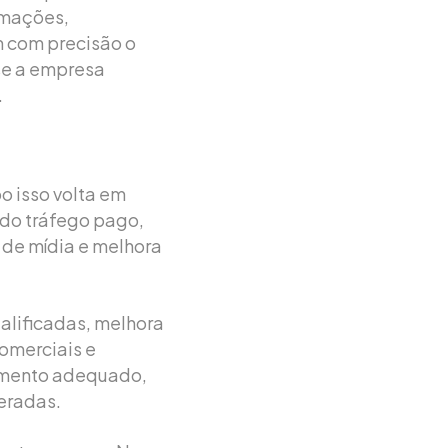
rmações,
m com precisão o
 se a empresa
.
 isso volta em
do tráfego pago,
de mídia e melhora
alificadas, melhora
omerciais e
amento adequado,
eradas.