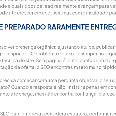
dade e quais tipos de lead realmente avançam para v
pode até crescer em acessos, mas com dificuldade par
TE PREPARADO RARAMENTE ENTRE
esolver presença orgânica ajustando títulos, publican
le responder. O problema é que o desempenho org
técnica do site. Se a página é lenta, confusa, mal or
tação da oferta, o SEO encontra um teto muito rápid
o precisa começar com uma pergunta objetiva: o seu si
tato? Quando a resposta é não, insistir apenas em co
tante até chega, mas não encontra confiança, clareza
SEO para empresas considera estrutura, performance