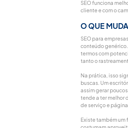
SEO funciona melh
cliente e com o cam
O QUE MUDA
SEO para empresas 
conteúdo genérico.
termos com potencia
tanto o rastreament
Na prática, isso s
buscas. Um escritór
assim gerar poucos 
tende a ter melhor
de serviço e págin
Existe também um f
costumam aproveita