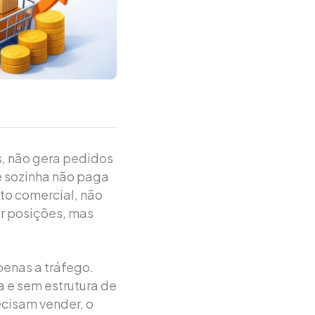
, não gera pedidos
e sozinha não paga
to comercial, não
ir posições, mas
enas a tráfego.
 e sem estrutura de
cisam vender, o