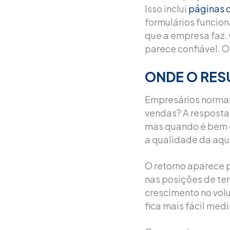
Isso inclui
páginas d
formulários funcion
que a empresa faz. 
parece confiável. 
ONDE O RES
Empresários normal
vendas? A resposta
mas quando é bem e
a qualidade da aqu
O retorno aparece p
nas posições de te
crescimento no vo
fica mais fácil me