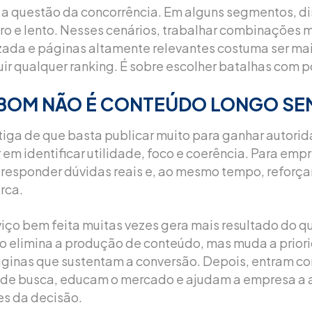
a questão da concorrência. Em alguns segmentos, di
o e lento. Nesses cenários, trabalhar combinações m
zada e páginas altamente relevantes costuma ser mai
ir qualquer ranking. É sobre escolher batalhas com p
BOM NÃO É CONTEÚDO LONGO SE
tiga de que basta publicar muito para ganhar autorid
em identificar utilidade, foco e coerência. Para empre
responder dúvidas reais e, ao mesmo tempo, reforça
rca.
ço bem feita muitas vezes gera mais resultado do qu
não elimina a produção de conteúdo, mas muda a prior
ginas que sustentam a conversão. Depois, entram c
 de busca, educam o mercado e ajudam a empresa a 
s da decisão.