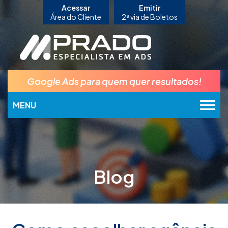
Acessar
Emitir
Área do Cliente
2ª via de Boletos
Google Ads para quem quer resultados!
MENU
Blog