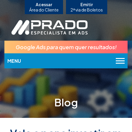
Acessar
Emitir
Área do Cliente
2ª via de Boletos
Google Ads para quem quer resultados!
MENU
Blog