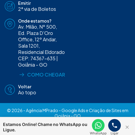
Emitir
2ª via de Boletos
Onde estamos?
Av. Milão, Nº 500,
Ed. Plaza D'Oro
Office, 12º Andar,
Sala 1201,
Residencial Eldorado
CEP: 74367-635 |
Goiânia - GO
COMO CHEGAR
Voltar
Ao topo
© 2026 - Agência MPrado - Google Ads e Criação de Sites em
Goiânia - GO
Trabalhe Conosco
Política de Privacidade