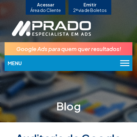
Acessar
Emitir
Área do Cliente
2ª via de Boletos
Google Ads para quem quer resultados!
MENU
Blog