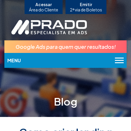
Acessar
Emitir
Área do Cliente
2ª via de Boletos
Google Ads para quem quer resultados!
MENU
Blog