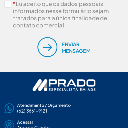
*
Eu aceito que os dados pessoais
informados nesse formulário sejam
tratados para a única finalidade de
contato comercial.
ENVIAR
MENSAGEM
Atendimento / Orçamento
(62) 3661-9121
Acessar
Área do Cliente