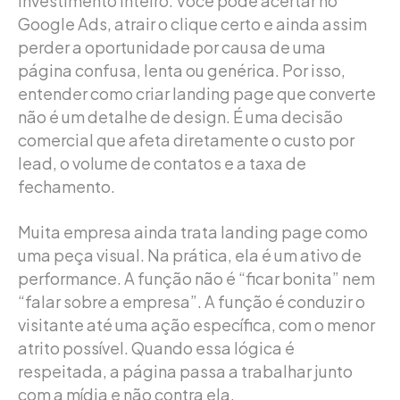
investimento inteiro. Você pode acertar no
Google Ads, atrair o clique certo e ainda assim
perder a oportunidade por causa de uma
página confusa, lenta ou genérica. Por isso,
entender como criar landing page que converte
não é um detalhe de design. É uma decisão
comercial que afeta diretamente o custo por
lead, o volume de contatos e a taxa de
fechamento.
Muita empresa ainda trata landing page como
uma peça visual. Na prática, ela é um ativo de
performance. A função não é “ficar bonita” nem
“falar sobre a empresa”. A função é conduzir o
visitante até uma ação específica, com o menor
atrito possível. Quando essa lógica é
respeitada, a página passa a trabalhar junto
com a mídia e não contra ela.