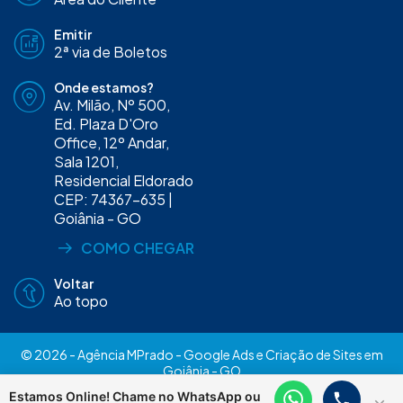
Emitir
2ª via de Boletos
Onde estamos?
Av. Milão, Nº 500,
Ed. Plaza D'Oro
Office, 12º Andar,
Sala 1201,
Residencial Eldorado
CEP: 74367-635 |
Goiânia - GO
COMO CHEGAR
Voltar
Ao topo
© 2026 - Agência MPrado - Google Ads e Criação de Sites em
Goiânia - GO
Trabalhe Conosco